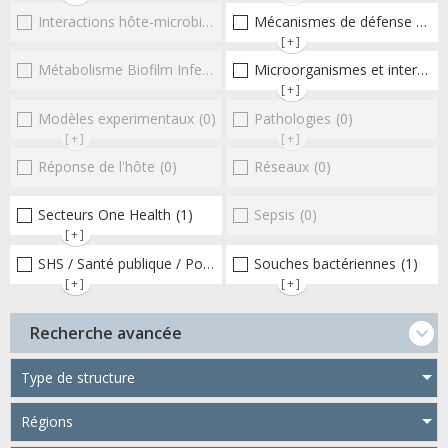
Interactions hôte-microbioteEntérocoques
Mécanismes de défense microbiens
(0)
[+]
Métabolisme Biofilm Infections respiratoires
Microorganismes et interactions/réponse de l'hôte
(0)
[+]
Modèles experimentaux
(0)
Pathologies
(0)
[+]
[+]
Réponse de l'hôte
(0)
Réseaux
(0)
Secteurs One Health
(1)
Sepsis
(0)
[+]
SHS / Santé publique / Politiques publiques / socio-économie
Souches bactériennes
(1)
(6
[+]
[+]
Recherche avancée
Type de structure
Régions