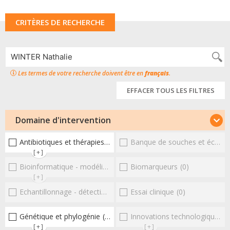
CRITÈRES DE RECHERCHE
Les termes de votre recherche doivent être en
français
.
EFFACER TOUS LES FILTRES
Domaine d'intervention
Antibiotiques et thérapies alternatives
Banque de souches et échantillons
(6)
[+]
Bioinformatique - modélisation - structure
Biomarqueurs
(0)
(0)
[+]
Echantillonnage - détection et diagnostic
Essai clinique
(0)
(0)
Génétique et phylogénie
(1)
Innovations technologiques et omiques
[+]
[+]