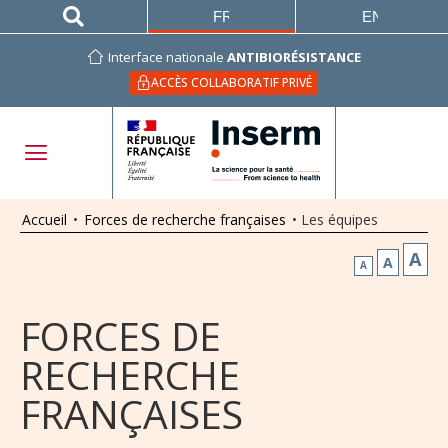
FRANÇAIS
ENGLISH
Interface nationale
ANTIBIORÉSISTANCE
ACCÈS COLLABORATIF PRIVÉ
Accueil
•
Forces de recherche françaises
•
Les équipes
A
A
A
FORCES DE
RECHERCHE
FRANÇAISES