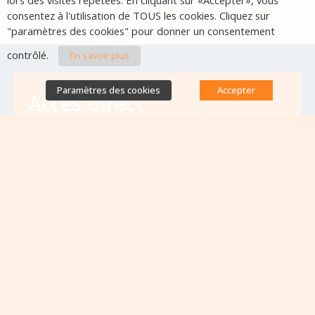
lors des visites répétées. En cliquant sur «Accepter», vous
consentez à l'utilisation de TOUS les cookies. Cliquez sur
"paramètres des cookies" pour donner un consentement
contrôlé.
En savoir plus
Paramètres des cookies
Accepter
Accès direct
Base de données des équipes
antibiorésistance
Appels à projets
Emplois & formations
Lettres d'information
Rapport Nationaux & Feuille de Route
Evènements à venir