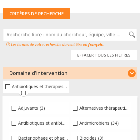
CRITÈRES DE RECHERCHE
Les termes de votre recherche doivent être en
français
.
EFFACER TOUS LES FILTRES
Domaine d'intervention
Antibiotiques et thérapies alternatives
(58)
[-]
Adjuvants
(3)
Alternatives thérapeutiques
(
Antibiotiques et antibiothérapie
Antimicrobiens
(15)
(34)
Bacteriophage et phagothérapie
Biocides
(6)
(3)