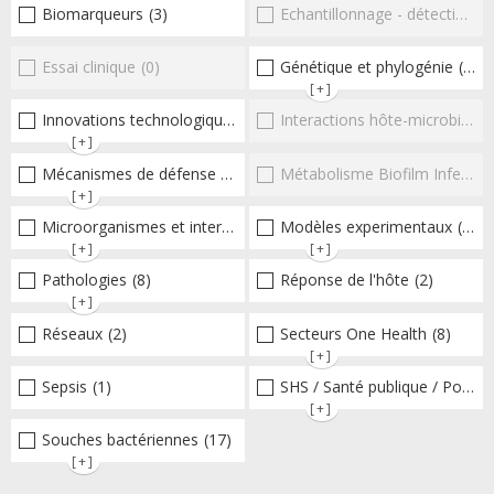
Biomarqueurs
(3)
Echantillonnage - détection et diagnostic
Essai clinique
(0)
Génétique et phylogénie
(3)
[+]
Innovations technologiques et omiques
Interactions hôte-microbioteEntérocoques
(8)
[+]
Mécanismes de défense microbiens
Métabolisme Biofilm Infections respiratoires
(36)
[+]
Microorganismes et interactions/réponse de l'hôte
Modèles experimentaux
(31)
(11)
[+]
[+]
Pathologies
(8)
Réponse de l'hôte
(2)
[+]
Réseaux
(2)
Secteurs One Health
(8)
[+]
Sepsis
(1)
SHS / Santé publique / Politiques publiques / socio-économie
[+]
Souches bactériennes
(17)
[+]