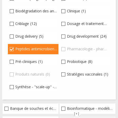
Biodégradation des antibiotiques
Clinique
(1)
(1)
Criblage
(12)
Dosage et traitement
(1)
Drug delivery
(5)
Drug development
(24)
Peptides antimicrobiens
(58)
Pharmacologie - pharmacocinétique-pharmacodynamique - toxicologie
Pré-cliniques
(1)
Probiotique
(8)
Produits naturels
(0)
Stratégies vaccinales
(1)
Synthèse - "scale-up" - production
(13)
Banque de souches et échantillons
Bioinformatique - modélisation - structure
(1)
[+]