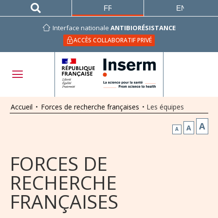
FRANÇAIS
ENGLISH
Interface nationale
ANTIBIORÉSISTANCE
ACCÈS COLLABORATIF PRIVÉ
Accueil
•
Forces de recherche françaises
•
Les équipes
A
A
A
FORCES DE
RECHERCHE
FRANÇAISES