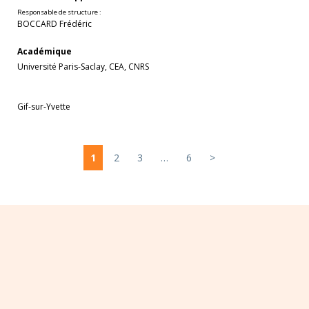
Responsable de structure :
BOCCARD Frédéric
Académique
Université Paris-Saclay, CEA, CNRS
Gif-sur-Yvette
1
2
3
…
6
>