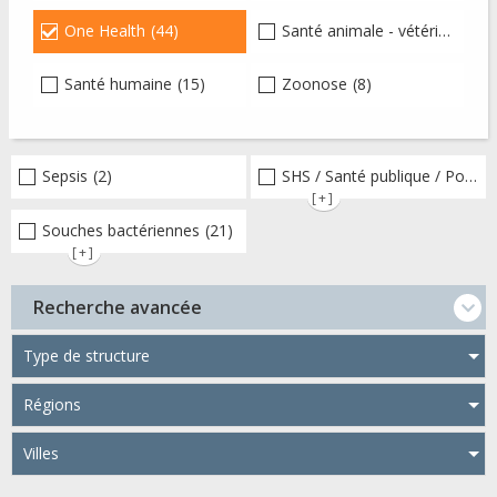
One Health
(44)
Santé animale - vétérinaire - faune sauvage
Santé humaine
(15)
Zoonose
(8)
Sepsis
(2)
SHS / Santé publique / Politiques publiques / socio-économie
[+]
Souches bactériennes
(21)
[+]
Recherche avancée
Type de structure
Régions
Villes