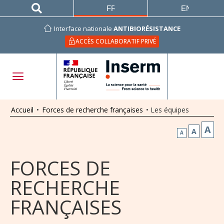
FRANÇAIS
ENGLISH
Interface nationale
ANTIBIORÉSISTANCE
ACCÈS COLLABORATIF PRIVÉ
Accueil
•
Forces de recherche françaises
•
Les équipes
A
A
A
FORCES DE
RECHERCHE
FRANÇAISES