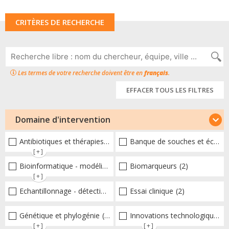
CRITÈRES DE RECHERCHE
Les termes de votre recherche doivent être en
français
.
EFFACER TOUS LES FILTRES
Domaine d'intervention
Antibiotiques et thérapies alternatives
Banque de souches et échantillons
(22)
[+]
Bioinformatique - modélisation - structure
Biomarqueurs
(11)
(2)
[+]
Echantillonnage - détection et diagnostic
Essai clinique
(7)
(2)
Génétique et phylogénie
(20)
Innovations technologiques et omiques
[+]
[+]