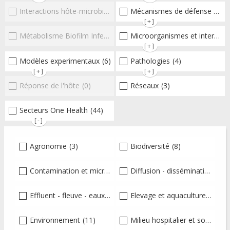
Interactions hôte-microbioteEntérocoques
Mécanismes de défense microbiens
(0)
[+]
Métabolisme Biofilm Infections respiratoires
Microorganismes et interactions/réponse de l'hôte
(0)
[+]
Modèles experimentaux
(6)
Pathologies
(4)
[+]
[+]
Réponse de l'hôte
(0)
Réseaux
(3)
Secteurs One Health
(44)
[-]
Agronomie
(3)
Biodiversité
(8)
Contamination et micropolluants
Diffusion - dissémination - transmission de l'antibiorésistance
(5)
Effluent - fleuve - eaux usées - sol
Elevage et aquaculture
(6)
(2)
Environnement
(11)
Milieu hospitalier et soin intensif