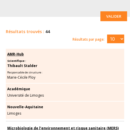
VALIDER
Résultats trouvés :
44
Résultats par page:
AMR-Hub
Scientifique :
Thibault Stalder
Responsable de structure :
Marie-Cécile Ploy
Académique
Université de Limoges
Nouvelle-Aquitaine
Limoges
Microbiologie de l’environnement et risque sanitaire (MERS)