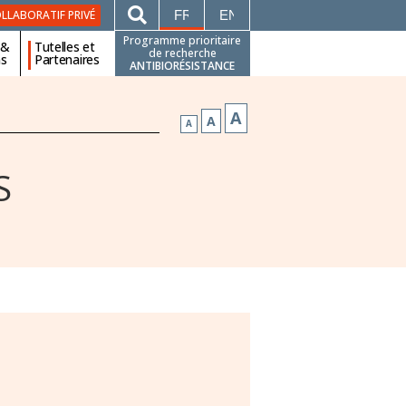
FRANÇAIS
ENGLISH
LLABORATIF PRIVÉ
Programme prioritaire
 &
Tutelles et
de recherche
ns
Partenaires
ANTIBIORÉSISTANCE
A
A
A
S