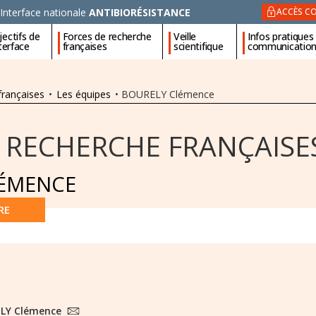
Interface nationale
ANTIBIORÉSISTANCE
ACCÈS CO
ectifs de
Forces de recherche
Veille
Infos pratiques
nterface
françaises
scientifique
communicatio
françaises
•
Les équipes
•
BOURELY Clémence
 RECHERCHE FRANÇAISE
LÉMENCE
RE
LY Clémence