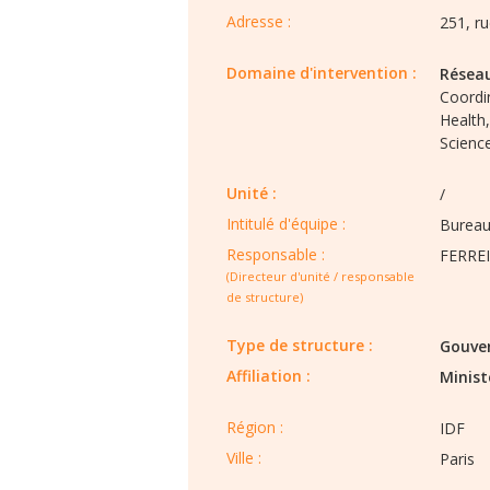
Adresse :
251, r
Domaine d'intervention :
Résea
Coordin
Health,
Scienc
Unité :
/
Intitulé d'équipe :​
Bureau
Responsable :
FERRE
(Directeur d'unité / responsable
de structure)
Type de structure :​
Gouve
Affiliation :
Minist
Région :​​
IDF
Ville :​​
Paris