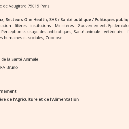
ue de Vaugirard 75015 Paris
ux,
Secteurs One Health,
SHS / Santé publique / Politiques publi
ation - filières - institutions - Ministères - Gouvernement,
Epidémiolog
Perception et usage des antibiotiques,
Santé animale - vétérinaire -
es humaines et sociales,
Zoonose
 de la Santé Animale
IRA Bruno
rnement
ère de l'Agriculture et de l'Alimentation