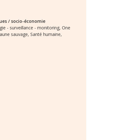
ques / socio-économie
ie - surveillance - monitoring,
One
 faune sauvage,
Santé humaine,