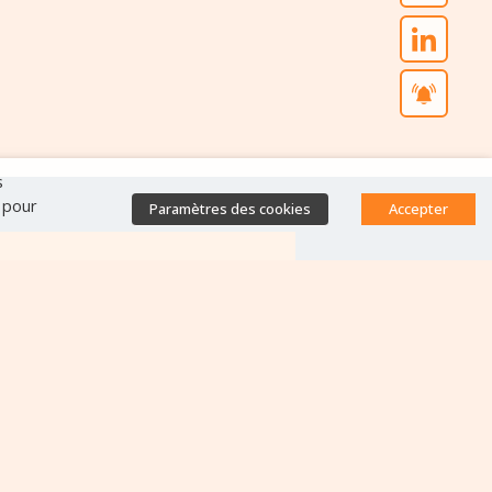
s
" pour
Paramètres des cookies
Accepter
Accès direct
Base de données des
équipes antibiorésistance
Appels à projets
Emplois & formations
Lettres d'information