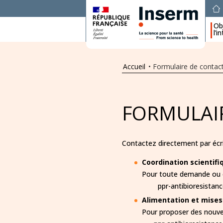
Obj
l’i
Accueil
•
Formulaire de contac
FORMULAI
Contactez directement par écri
Coordination scientifi
Pour toute demande o
ppr-antibioresistance
Alimentation et mises 
Pour proposer des nouvea