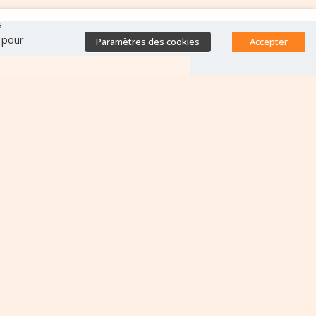
s
" pour
Paramètres des cookies
Accepter
Accès direct
Base de données des
équipes antibiorésistance
Appels à projets
Emplois & formations
Lettres d'information
Rapport Nationaux & Feuille
de Route