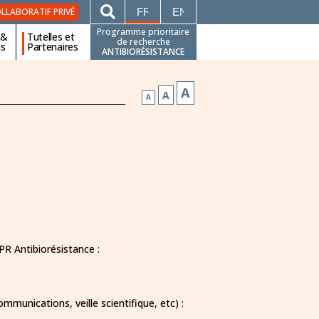
FRANÇAIS
ENGLISH
LLABORATIF PRIVÉ
Programme prioritaire
 &
Tutelles et
de recherche
ns
Partenaires
ANTIBIORÉSISTANCE
A
A
A
dination du PPR Antibiorésistance :
mmunications, veille scientifique, etc) :