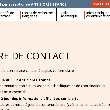
Interface nationale
ANTIBIORÉSISTANCE
ACCÈS CO
ectifs de
Forces de recherche
Veille
Infos pratiques
nterface
françaises
scientifique
communicatio
t
RE DE CONTACT
t le bon service concerné depuis ce formulaire.
que du PPR Antibiorésistance
u communication sur les aspects scientifiques et de coor
.i3m@inserm.fr
à jour des informations affichées sur le site
utés et mises à jour du contenu du site (évènements, actualités, co