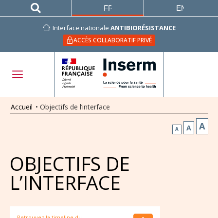
FRANÇAIS
ENGLISH
Interface nationale
ANTIBIORÉSISTANCE
ACCÈS COLLABORATIF PRIVÉ
Accueil
•
Objectifs de l’interface
A
A
A
OBJECTIFS DE
L’INTERFACE
Retrouvez la timeline du