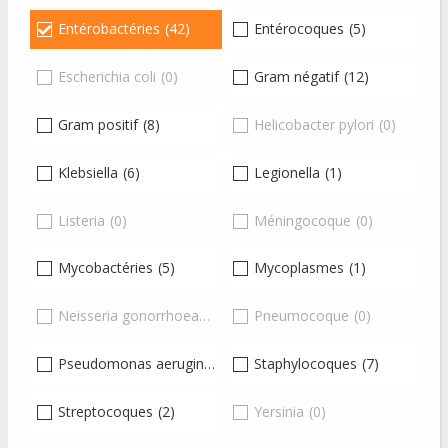
Entérobactéries
(42)
Entérocoques
(5)
Escherichia coli
(0)
Gram négatif
(12)
Gram positif
(8)
Helicobacter pylori
(0)
Klebsiella
(6)
Legionella
(1)
Listeria
(0)
Méningocoque
(0)
Mycobactéries
(5)
Mycoplasmes
(1)
Neisseria gonorrhoeae
(0)
Pneumocoque
(0)
Pseudomonas aeruginosa
(12)
Staphylocoques
(7)
Streptocoques
(2)
Yersinia
(0)