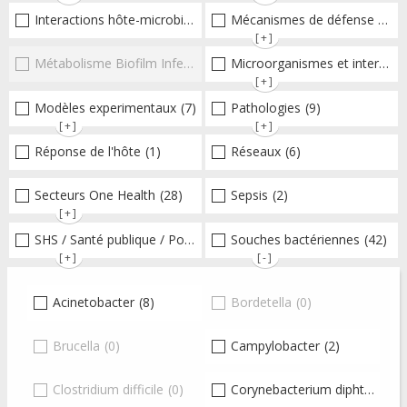
Interactions hôte-microbioteEntérocoques
Mécanismes de défense microbiens
(1)
[+]
Métabolisme Biofilm Infections respiratoires
Microorganismes et interactions/réponse de l'hôte
(0)
[+]
Modèles experimentaux
(7)
Pathologies
(9)
[+]
[+]
Réponse de l'hôte
(1)
Réseaux
(6)
Secteurs One Health
(28)
Sepsis
(2)
[+]
SHS / Santé publique / Politiques publiques / socio-économie
Souches bactériennes
(42)
(
[+]
[-]
Acinetobacter
(8)
Bordetella
(0)
Brucella
(0)
Campylobacter
(2)
Clostridium difficile
(0)
Corynebacterium diphtheriae