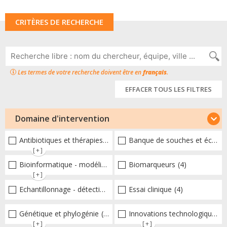
CRITÈRES DE RECHERCHE
Les termes de votre recherche doivent être en
français
.
EFFACER TOUS LES FILTRES
Domaine d'intervention
Antibiotiques et thérapies alternatives
Banque de souches et échantillons
(18)
[+]
Bioinformatique - modélisation - structure
Biomarqueurs
(8)
(4)
[+]
Echantillonnage - détection et diagnostic
Essai clinique
(14)
(4)
Génétique et phylogénie
(20)
Innovations technologiques et omiques
[+]
[+]