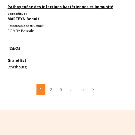
Pathogenèse des infections bactériennes et Immunité
Scientifique :
MARTEYN Benoit
Responsable de structure :
ROMBY Pascale
INSERM
Grand Est
Strasbourg
1
2
3
…
5
>