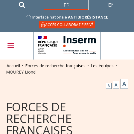
FRANÇAIS
ENGLISH
Interface nationale
ANTIBIORÉSISTANCE
ACCÈS COLLABORATIF PRIVÉ
Accueil
•
Forces de recherche françaises
•
Les équipes
•
MOUREY Lionel
A
A
A
FORCES DE
RECHERCHE
FRANÇAISES