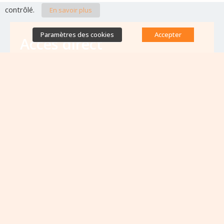
contrôlé.
En savoir plus
Paramètres des cookies
Accepter
Accès direct
Base de données des équipes
antibiorésistance
Appels à projets
Emplois & formations
Lettres d'information
Rapport Nationaux & Feuille de Route
Evènements à venir