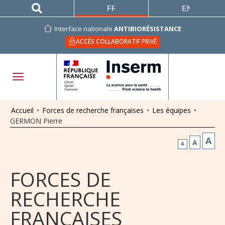
FRANÇAIS
ENGLISH
Interface nationale
ANTIBIORÉSISTANCE
ACCÈS COLLABORATIF PRIVÉ
Accueil
•
Forces de recherche françaises
•
Les équipes
•
GERMON Pierre
A
A
A
FORCES DE
RECHERCHE
FRANÇAISES