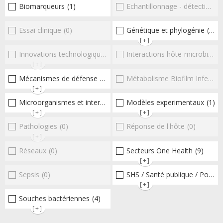
Biomarqueurs
(1)
Echantillonnage - détection et diagnostic
Essai clinique
(0)
Génétique et phylogénie
(1)
[+]
Innovations technologiques et omiques
Interactions hôte-microbioteEntérocoques
(0)
[+]
Mécanismes de défense microbiens
Métabolisme Biofilm Infections respiratoires
(9)
[+]
Microorganismes et interactions/réponse de l'hôte
Modèles experimentaux
(15)
(1)
[+]
[+]
Pathologies
(0)
Réponse de l'hôte
(0)
[+]
Réseaux
(0)
Secteurs One Health
(9)
[+]
Sepsis
(0)
SHS / Santé publique / Politiques publiques / socio-économie
[+]
Souches bactériennes
(4)
[+]