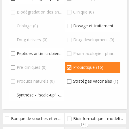
Biodégradation des antibiotiques
Clinique
(0)
(0)
Criblage
(0)
Dosage et traitement
(1)
Drug delivery
(0)
Drug development
(0)
Peptides antimicrobiens
(8)
Pharmacologie - pharmacocinétique-pharmacodynamique - toxicologie
Pré-cliniques
(0)
Probiotique
(16)
Produits naturels
(0)
Stratégies vaccinales
(1)
Synthèse - "scale-up" - production
(6)
Banque de souches et échantillons
Bioinformatique - modélisation - structure
(1)
[+]