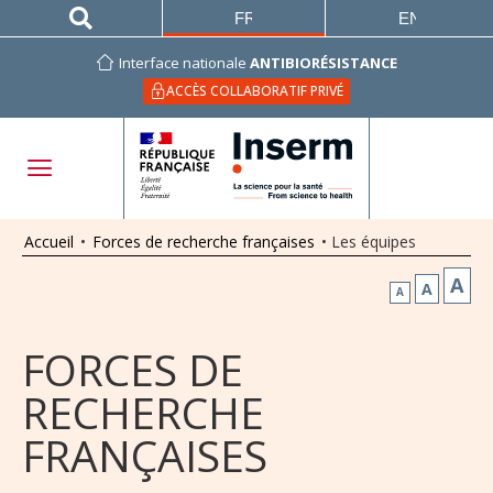
FRANÇAIS
ENGLISH
Interface nationale
ANTIBIORÉSISTANCE
ACCÈS COLLABORATIF PRIVÉ
Accueil
•
Forces de recherche françaises
•
Les équipes
A
A
A
FORCES DE
RECHERCHE
FRANÇAISES