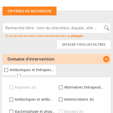
CRITÈRES DE RECHERCHE
Les termes de votre recherche doivent être en
français
.
EFFACER TOUS LES FILTRES
Domaine d'intervention
Antibiotiques et thérapies alternatives
(16)
[-]
Adjuvants
(0)
Alternatives thérapeutiques
(
Antibiotiques et antibiothérapie
Antimicrobiens
(1)
(6)
Bacteriophage et phagothérapie
Biocides
(7)
(0)