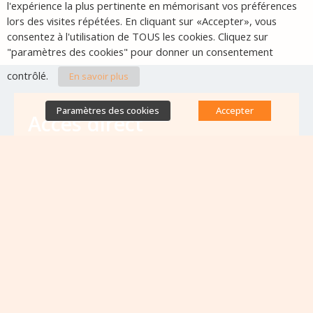
l'expérience la plus pertinente en mémorisant vos préférences
lors des visites répétées. En cliquant sur «Accepter», vous
consentez à l'utilisation de TOUS les cookies. Cliquez sur
"paramètres des cookies" pour donner un consentement
contrôlé.
En savoir plus
Paramètres des cookies
Accepter
Accès direct
Base de données des équipes
antibiorésistance
Appels à projets
Emplois & formations
Lettres d'information
Rapport Nationaux & Feuille de Route