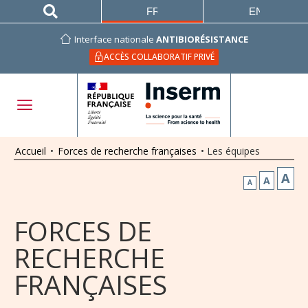
FRANÇAIS
ENGLISH
Interface nationale
ANTIBIORÉSISTANCE
ACCÈS COLLABORATIF PRIVÉ
Accueil
•
Forces de recherche françaises
•
Les équipes
A
A
A
FORCES DE
RECHERCHE
FRANÇAISES