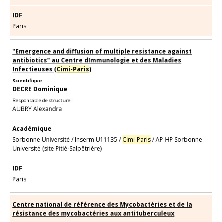
IDF
Paris
"Emergence and diffusion of multiple resistance against
antibiotics" au Centre dImmunologie et des Maladies
Infectieuses (
Cimi-Paris
)
Scientifique :
DECRE Dominique
Responsable de structure :
AUBRY Alexandra
Académique
Sorbonne Université
/
Inserm U11135
/
Cimi-Paris
/
AP-HP Sorbonne-
Université (site Pitié-Salpêtrière)
IDF
Paris
Centre national de référence des Mycobactéries et de la
résistance des mycobactéries aux antituberculeux