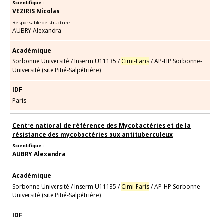
Scientifique :
VEZIRIS Nicolas
Responsable de structure :
AUBRY Alexandra
Académique
Sorbonne Université
/
Inserm U11135
/
Cimi-Paris
/
AP-HP Sorbonne-
Université (site Pitié-Salpêtrière)
IDF
Paris
Centre national de référence des Mycobactéries et de la
résistance des mycobactéries aux antituberculeux
Scientifique :
AUBRY Alexandra
Académique
Sorbonne Université
/
Inserm U11135
/
Cimi-Paris
/
AP-HP Sorbonne-
Université (site Pitié-Salpêtrière)
IDF