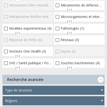
Interactions hôte-microbioteEntérocoques
Mécanismes de défense microbiens
(0)
[+]
Métabolisme Biofilm Infections respiratoires
Microorganismes et interactions/réponse de l'hôte
(0)
[+]
Modèles experimentaux
(4)
Pathologies
(1)
[+]
[+]
Réponse de l'hôte
(0)
Réseaux
(3)
Secteurs One Health
(3)
Sepsis
(0)
[+]
SHS / Santé publique / Politiques publiques / socio-économie
Souches bactériennes
(4)
(3
[+]
[+]
Recherche avancée
Type de structure
Régions