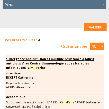
Villes
VALIDER
Résultats trouvés :
4
Résultats par page:
"Emergence and diffusion of multiple resistance against
antibiotics" au Centre dImmunologie et des Maladies
Infectieuses (
Cimi-Paris
)
Scientifique :
ECKERT Catherine
Responsable de structure :
AUBRY Alexandra
Académique
Sorbonne Université
/
Inserm U11135
/
Cimi-Paris
/
AP-HP Sorbonne-
Université (site Pitié-Salpêtrière)