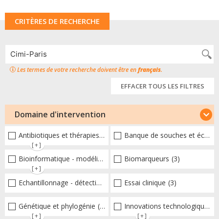
CRITÈRES DE RECHERCHE
Les termes de votre recherche doivent être en
français
.
EFFACER TOUS LES FILTRES
Domaine d'intervention
Antibiotiques et thérapies alternatives
Banque de souches et échantillons
(4)
[+]
Bioinformatique - modélisation - structure
Biomarqueurs
(1)
(3)
[+]
Echantillonnage - détection et diagnostic
Essai clinique
(4)
(3)
Génétique et phylogénie
(3)
Innovations technologiques et omiques
[+]
[+]