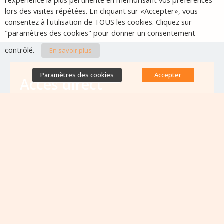
l'expérience la plus pertinente en mémorisant vos préférences
lors des visites répétées. En cliquant sur «Accepter», vous
consentez à l'utilisation de TOUS les cookies. Cliquez sur
"paramètres des cookies" pour donner un consentement
contrôlé.
En savoir plus
Paramètres des cookies
Accepter
Accès direct
Base de données des équipes
antibiorésistance
Appels à projets
Emplois & formations
Lettres d'information
Rapport Nationaux & Feuille de Route