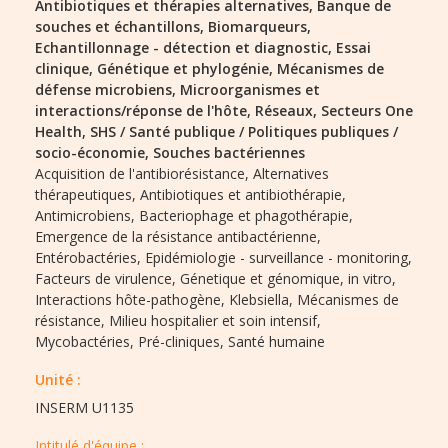
Antibiotiques et thérapies alternatives,
Banque de
souches et échantillons,
Biomarqueurs,
Echantillonnage - détection et diagnostic,
Essai
clinique,
Génétique et phylogénie,
Mécanismes de
défense microbiens,
Microorganismes et
interactions/réponse de l'hôte,
Réseaux,
Secteurs One
Health,
SHS / Santé publique / Politiques publiques /
socio-économie,
Souches bactériennes
Acquisition de l'antibiorésistance,
Alternatives
thérapeutiques,
Antibiotiques et antibiothérapie,
Antimicrobiens,
Bacteriophage et phagothérapie,
Emergence de la résistance antibactérienne,
Entérobactéries,
Epidémiologie - surveillance - monitoring,
Facteurs de virulence,
Génetique et génomique,
in vitro,
Interactions hôte-pathogène,
Klebsiella,
Mécanismes de
résistance,
Milieu hospitalier et soin intensif,
Mycobactéries,
Pré-cliniques,
Santé humaine
Unité :
INSERM U1135
Intitulé d'équipe :​