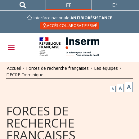
FRANÇAIS
ENGLISH
Interface nationale
ANTIBIORÉSISTANCE
ACCÈS COLLABORATIF PRIVÉ
Accueil
•
Forces de recherche françaises
•
Les équipes
•
DECRE Dominique
A
A
A
FORCES DE
RECHERCHE
FRANÇAISES