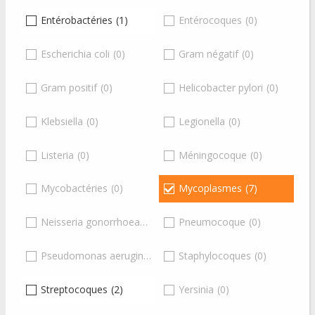
Entérobactéries
(1)
Entérocoques
(0)
Escherichia coli
(0)
Gram négatif
(0)
Gram positif
(0)
Helicobacter pylori
(0)
Klebsiella
(0)
Legionella
(0)
Listeria
(0)
Méningocoque
(0)
Mycobactéries
(0)
Mycoplasmes
(7)
Neisseria gonorrhoeae
(0)
Pneumocoque
(0)
Pseudomonas aeruginosa
(0)
Staphylocoques
(0)
Streptocoques
(2)
Yersinia
(0)