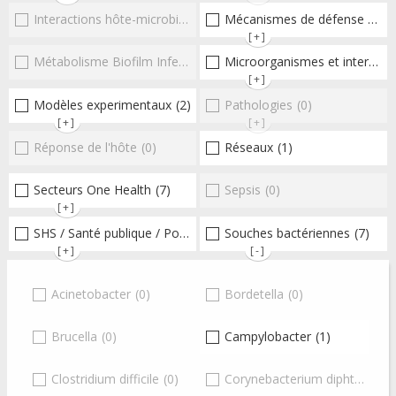
Interactions hôte-microbioteEntérocoques
Mécanismes de défense microbiens
(0)
[+]
Métabolisme Biofilm Infections respiratoires
Microorganismes et interactions/réponse de l'hôte
(0)
[+]
Modèles experimentaux
(2)
Pathologies
(0)
[+]
[+]
Réponse de l'hôte
(0)
Réseaux
(1)
Secteurs One Health
(7)
Sepsis
(0)
[+]
SHS / Santé publique / Politiques publiques / socio-économie
Souches bactériennes
(7)
(5
[+]
[-]
Acinetobacter
(0)
Bordetella
(0)
Brucella
(0)
Campylobacter
(1)
Clostridium difficile
(0)
Corynebacterium diphtheriae