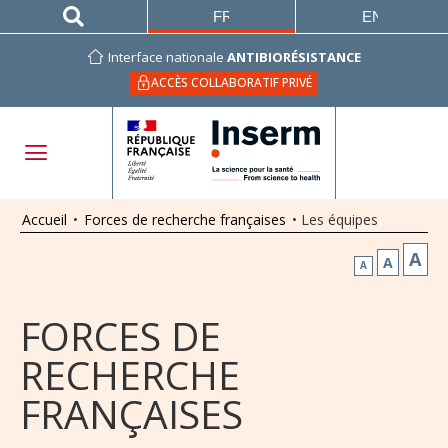
FRANÇAIS
ENGLISH
Interface nationale
ANTIBIORÉSISTANCE
ACCÈS COLLABORATIF PRIVÉ
Accueil
•
Forces de recherche françaises
•
Les équipes
A
A
A
FORCES DE
RECHERCHE
FRANÇAISES