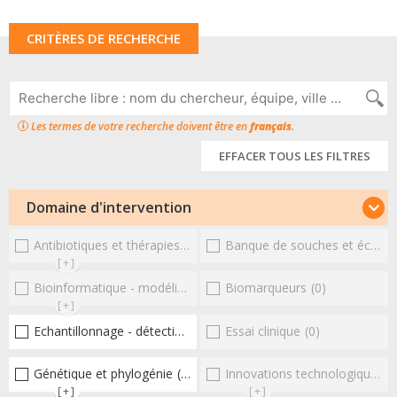
CRITÈRES DE RECHERCHE
Les termes de votre recherche doivent être en
français
.
EFFACER TOUS LES FILTRES
Domaine d'intervention
Antibiotiques et thérapies alternatives
Banque de souches et échantillons
(0)
[+]
Bioinformatique - modélisation - structure
Biomarqueurs
(0)
(0)
[+]
Echantillonnage - détection et diagnostic
Essai clinique
(2)
(0)
Génétique et phylogénie
(4)
Innovations technologiques et omiques
[+]
[+]