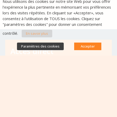
Nous utilisons des cookies sur notre site Web pour vous offrir
l'expérience la plus pertinente en mémorisant vos préférences
lors des visites répétées. En cliquant sur «Accepter», vous
consentez à l'utilisation de TOUS les cookies. Cliquez sur
"paramètres des cookies" pour donner un consentement
contrôlé.
En savoir plus
Paramètres des cookies
Accepter
Accès direct
Base de données des équipes
antibiorésistance
Appels à projets
Emplois & formations
Lettres d'information
Rapport Nationaux & Feuille de Route