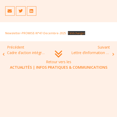
Newsletter-PROMISE-N°47-Decembre-2025
Télécharger
Précédent
Suivant
Cadre d’action intégré de l’OMS contre la résistance aux médicaments pour le VIH, l’hépatite B et C et les IST, 2026-2030
Lettre d’information de Janvier 2026
Retour vers les
ACTUALITÉS
|
INFOS PRATIQUES & COMMUNICATIONS