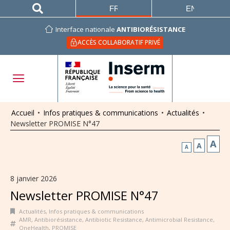
FRANÇAIS
ENGLISH
Interface nationale
ANTIBIORÉSISTANCE
ACCÈS COLLABORATIF PRIVÉ
Accueil
•
Infos pratiques & communications
•
Actualités
•
Newsletter PROMISE N°47
A
A
A
8 janvier 2026
Newsletter PROMISE N°47
Actualités
,
Infos pratiques & communications
AMR
,
Antibiorésistance
,
Antibiotic Resistance
,
Antimicrobial Resistance
,
OneHealth
,
PROMISE