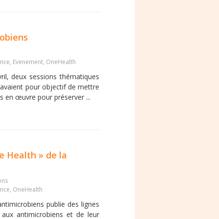
robiens
ance
,
Evenement
,
OneHealth
ril, deux sessions thématiques
s avaient pour objectif de mettre
s en œuvre pour préserver ...
e Health » de la
ons
ance
,
OneHealth
antimicrobiens publie des lignes
e aux antimicrobiens et de leur