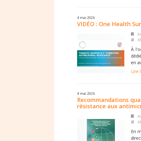
4 mai 2026
VIDÉO : One Health Sum
Ac
A
À l'
dédié
en av
Lire l
4 mai 2026
Recommandations quadri
résistance aux antimicr
Ac
A
En m
dire