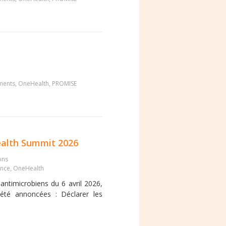
ments
,
OneHealth
,
PROMISE
ealth Summit 2026
ons
ance
,
OneHealth
antimicrobiens du 6 avril 2026,
été annoncées : Déclarer les