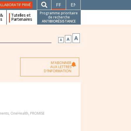
FRANÇAIS
ENGLISH
LLABORATIF PRIVÉ
Programme prioritaire
 &
Tutelles et
de recherche
ns
Partenaires
ANTIBIORÉSISTANCE
A
A
A
M'ABONNER
AUX LETTRES
D'INFORMATION
ments
,
OneHealth
,
PROMISE