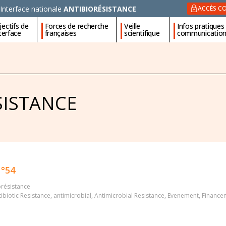
Interface nationale
ANTIBIORÉSISTANCE
ACCÈS CO
ectifs de
Forces de recherche
Veille
Infos pratiques
nterface
françaises
scientifique
communicatio
SISTANCE
°54
orésistance
ibiotic Resistance
,
antimicrobial
,
Antimicrobial Resistance
,
Evenement
,
Finance