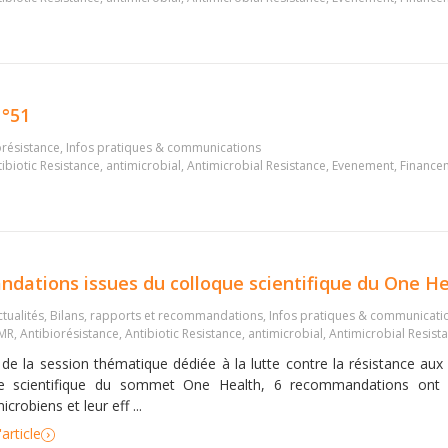
°51
orésistance
,
Infos pratiques & communications
ibiotic Resistance
,
antimicrobial
,
Antimicrobial Resistance
,
Evenement
,
Finance
dations issues du colloque scientifique du One H
tualités
,
Bilans, rapports et recommandations
,
Infos pratiques & communicati
MR
,
Antibiorésistance
,
Antibiotic Resistance
,
antimicrobial
,
Antimicrobial Resist
 de la session thématique dédiée à la lutte contre la résistance aux 
ie scientifique du sommet One Health, 6 recommandations ont 
icrobiens et leur eff ...
'article