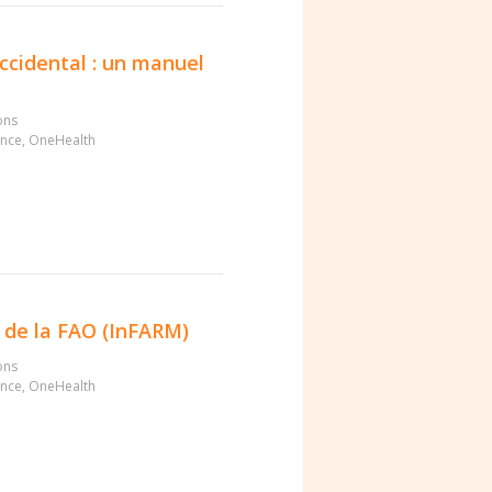
occidental : un manuel
ons
ance
,
OneHealth
s de la FAO (InFARM)
ons
ance
,
OneHealth