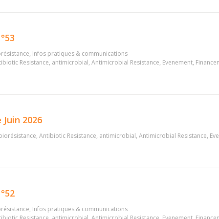
°53
orésistance
,
Infos pratiques & communications
ibiotic Resistance
,
antimicrobial
,
Antimicrobial Resistance
,
Evenement
,
Finance
 Juin 2026
biorésistance
,
Antibiotic Resistance
,
antimicrobial
,
Antimicrobial Resistance
,
Ev
°52
orésistance
,
Infos pratiques & communications
ibiotic Resistance
,
antimicrobial
,
Antimicrobial Resistance
,
Evenement
,
Finance