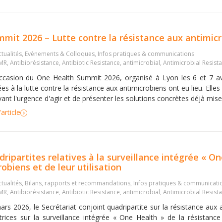
mit 2026 – Lutte contre la résistance aux antimic
tualités
,
Evènements & Colloques
,
Infos pratiques & communications
MR
,
Antibiorésistance
,
Antibiotic Resistance
,
antimicrobial
,
Antimicrobial Resist
occasion du One Health Summit 2026, organisé à Lyon les 6 et 7 av
es à la lutte contre la résistance aux antimicrobiens ont eu lieu. Elle
ant l'urgence d'agir et de présenter les solutions concrètes déjà mise
'article
partites relatives à la surveillance intégrée « On
obiens et de leur utilisation
tualités
,
Bilans, rapports et recommandations
,
Infos pratiques & communicati
MR
,
Antibiorésistance
,
Antibiotic Resistance
,
antimicrobial
,
Antimicrobial Resist
ars 2026, le Secrétariat conjoint quadripartite sur la résistance aux 
ctrices sur la surveillance intégrée « One Health » de la résistanc