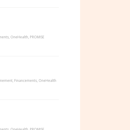
ments
,
OneHealth
,
PROMISE
enement
,
Financements
,
OneHealth
ments
,
OneHealth
,
PROMISE