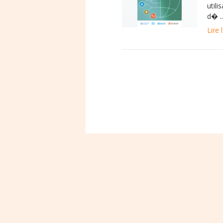
util
d� ..
Lire l