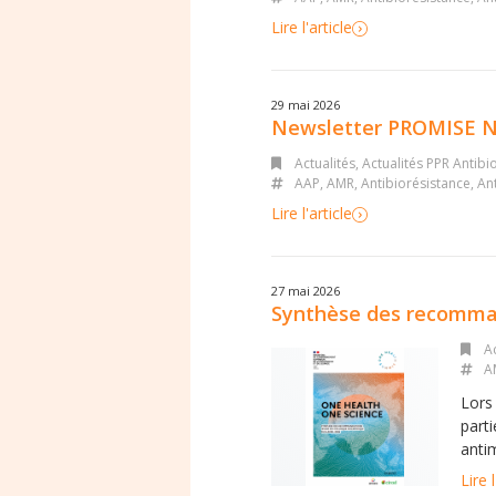
Lire l'article
29 mai 2026
Newsletter PROMISE N
Actualités
,
Actualités PPR Antibi
AAP
,
AMR
,
Antibiorésistance
,
Ant
Lire l'article
27 mai 2026
Synthèse des recomman
Ac
A
Lors
part
antim
Lire l