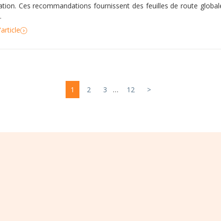
isation. Ces recommandations fournissent des feuilles de route global
.
'article
1
2
3
…
12
>