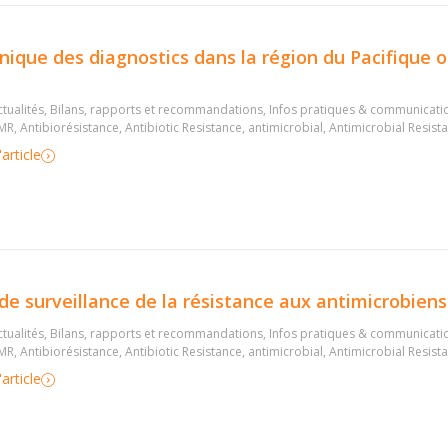
inique des diagnostics dans la région du Pacifique 
tualités
,
Bilans, rapports et recommandations
,
Infos pratiques & communicati
MR
,
Antibiorésistance
,
Antibiotic Resistance
,
antimicrobial
,
Antimicrobial Resist
'article
de surveillance de la résistance aux antimicrobien
tualités
,
Bilans, rapports et recommandations
,
Infos pratiques & communicati
MR
,
Antibiorésistance
,
Antibiotic Resistance
,
antimicrobial
,
Antimicrobial Resist
'article