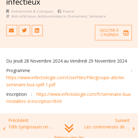
infectieux
Evènements & Colloques
France
Anti-inféctieux
,
Antibiorésistance
,
Evenement
,
Séminaire
AJOUTER À
L'AGENDA
Du Jeudi 28 Novembre 2024 au Vendredi 29 Novembre 2024
Programme :
https://www.infectiologie.com/UserFiles/File/groupe-atb/6e-
seminaire-bua-spilf-1.pdf
Inscription :
https://www.infectiologie.com/fr/seminaire-bua-
modalites-d-inscription.html
Précédent
Suivant
10th Symposium on Antimicrobial Resistance in Animals and the Environment (ARAE) – Berlin, Germany
Les controverses de l’AMR – EP 4, Université Paris-Dauphine
Retour vers les