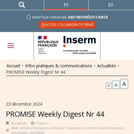
FRANÇAIS
ENGLISH
Interface nationale
ANTIBIORÉSISTANCE
ACCÈS COLLABORATIF PRIVÉ
Accueil
•
Infos pratiques & communications
•
Actualités
•
PROMISE Weekly Digest Nr 44
A
A
A
23 décembre 2024
PROMISE Weekly Digest Nr 44
Actualités
France
AMR
,
Antibiorésistance
,
Antibiotic Resistance
,
Antimicrobial Resistance
,
OneHealth
,
PROMISE