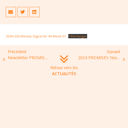
20241220-Weekly-Digest-Nr-44-Week-51
Télécharger
Précédent
Suivant
Newsletter PROMISE N°35
2024 PROMISE’s Year Digest – AMR & OneHealth
Retour vers les
ACTUALITÉS