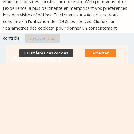
Nous utilisons des cookies sur notre site Web pour vous offrir
l'expérience la plus pertinente en mémorisant vos préférences
lors des visites répétées. En cliquant sur «Accepter», vous
consentez à l'utilisation de TOUS les cookies. Cliquez sur
"paramètres des cookies" pour donner un consentement
contrôlé.
En savoir plus
Paramètres des cookies
Accepter
Accès direct
Base de données des équipes
antibiorésistance
Appels à projets
Emplois & formations
Lettres d'information
Rapport Nationaux & Feuille de Route