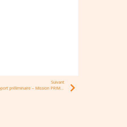
Suivant
Rapport préliminaire – Mission PRIMO : Surveillance de la résistance aux antibiotiques en soins de ville et en établissements pour personnes âgées dépendantes