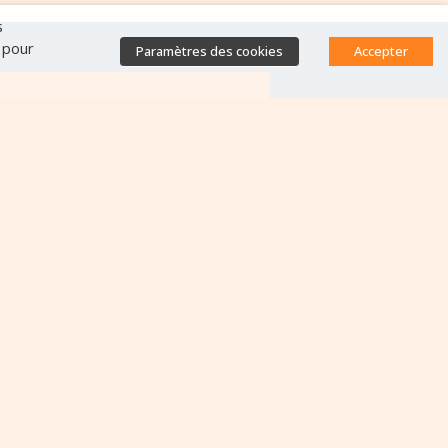
s
" pour
Paramètres des cookies
Accepter
Accès direct
Base de données des
équipes antibiorésistance
Appels à projets
Emplois & formations
Lettres d'information
Rapport Nationaux & Feuille
de Route