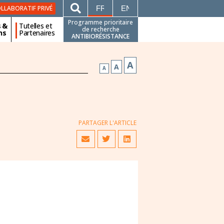
FRANÇAIS
ENGLISH
LLABORATIF PRIVÉ
Programme prioritaire
s &
Tutelles et
de recherche
ns
Partenaires
ANTIBIORÉSISTANCE
A
A
A
PARTAGER L'ARTICLE