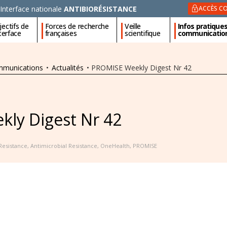
Interface nationale
ANTIBIORÉSISTANCE
ACCÈS CO
ectifs de
Forces de recherche
Veille
Infos pratique
nterface
françaises
scientifique
communicatio
ommunications
•
Actualités
•
PROMISE Weekly Digest Nr 42
ly Digest Nr 42
 Resistance
,
Antimicrobial Resistance
,
OneHealth
,
PROMISE