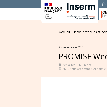
Obj
l’i
Accueil
•
Infos pratiques & c
9 décembre 2024
PROMISE Week
Actualités
France
AMR
,
Antibiorésistance
,
Antibiotic