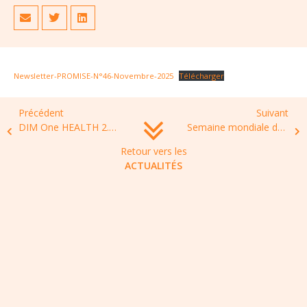
Newsletter-PROMISE-N°46-Novembre-2025
Télécharger
Précédent
Suivant
DIM One HEALTH 2.0 : Appel à projet 2025 – Investissement (2e session)
Semaine mondiale de sensibilisation à la résistance aux antimicrobiens 2025 : les infos clés condensées par PROMISE
Retour vers les
ACTUALITÉS