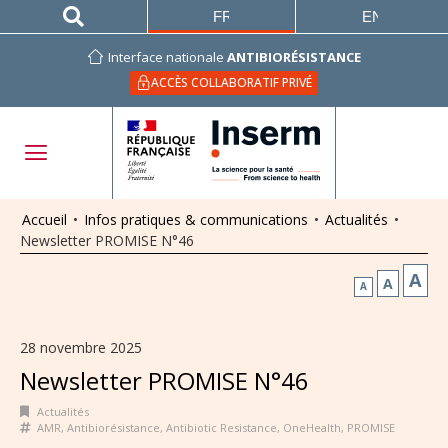
FRANÇAIS
ENGLISH
Interface nationale
ANTIBIORÉSISTANCE
ACCÈS COLLABORATIF PRIVÉ
Accueil
•
Infos pratiques & communications
•
Actualités
•
Newsletter PROMISE N°46
A
A
A
28 novembre 2025
Newsletter PROMISE N°46
Actualités
AMR
,
Antibiorésistance
,
Antibiotic Resistance
,
OneHealth
,
PROMISE