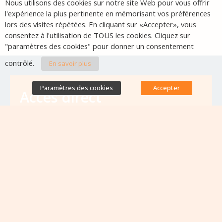
Nous utilisons des cookies sur notre site Web pour vous offrir
l'expérience la plus pertinente en mémorisant vos préférences
lors des visites répétées. En cliquant sur «Accepter», vous
consentez à l'utilisation de TOUS les cookies. Cliquez sur
"paramètres des cookies" pour donner un consentement
contrôlé.
En savoir plus
Paramètres des cookies
Accepter
Accès direct
Base de données des équipes
antibiorésistance
Appels à projets
Emplois & formations
Lettres d'information
Rapport Nationaux & Feuille de Route