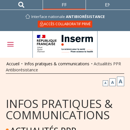
FRANÇAIS
ENGLISH
Interface nationale
ANTIBIORÉSISTANCE
ACCÈS COLLABORATIF PRIVÉ
Accueil
•
Infos pratiques & communications
•
Actualités PPR
Antibiorésistance
A
A
A
INFOS PRATIQUES &
COMMUNICATIONS