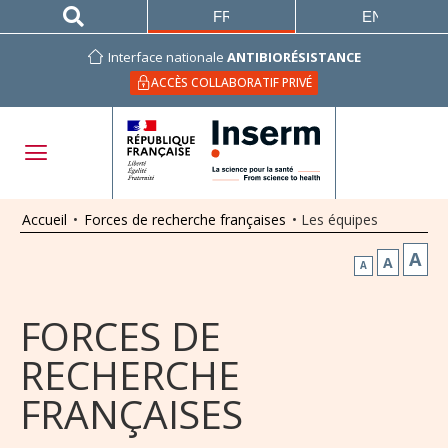
FRANÇAIS
ENGLISH
Interface nationale
ANTIBIORÉSISTANCE
ACCÈS COLLABORATIF PRIVÉ
Accueil
•
Forces de recherche françaises
•
Les équipes
A
A
A
FORCES DE
RECHERCHE
FRANÇAISES