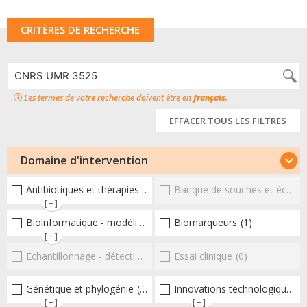
CRITÈRES DE RECHERCHE
Les termes de votre recherche doivent être en
français
.
EFFACER TOUS LES FILTRES
Domaine d'intervention
Antibiotiques et thérapies alternatives
Banque de souches et échantillons
(2)
[+]
Bioinformatique - modélisation - structure
Biomarqueurs
(2)
(1)
[+]
Echantillonnage - détection et diagnostic
Essai clinique
(0)
(0)
Génétique et phylogénie
(5)
Innovations technologiques et omiques
[+]
[+]