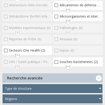
Interactions hôte-microbioteEntérocoques
Mécanismes de défense microbiens
(0)
[+]
Métabolisme Biofilm Infections respiratoires
Microorganismes et interactions/réponse de l'hôte
(0)
[+]
Modèles experimentaux
(0)
Pathologies
(0)
[+]
[+]
Réponse de l'hôte
(0)
Réseaux
(0)
Secteurs One Health
(2)
Sepsis
(0)
[+]
SHS / Santé publique / Politiques publiques / socio-économie
Souches bactériennes
(2)
(0
[+]
[+]
Recherche avancée
Type de structure
Régions