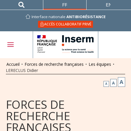
FRANÇAIS
ENGLISH
Interface nationale
ANTIBIORÉSISTANCE
ACCÈS COLLABORATIF PRIVÉ
Accueil
•
Forces de recherche françaises
•
Les équipes
•
LERECLUS Didier
A
A
A
FORCES DE
RECHERCHE
FRANÇAISES