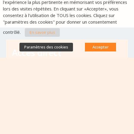
l'expérience la plus pertinente en mémorisant vos préférences
lors des visites répétées. En cliquant sur «Accepter», vous
consentez à l'utilisation de TOUS les cookies. Cliquez sur
"paramètres des cookies" pour donner un consentement
contrôlé.
En savoir plus
Paramètres des cookies
Accepter
Accès direct
Base de données des équipes
antibiorésistance
Appels à projets
Emplois & formations
Lettres d'information
Rapport Nationaux & Feuille de Route