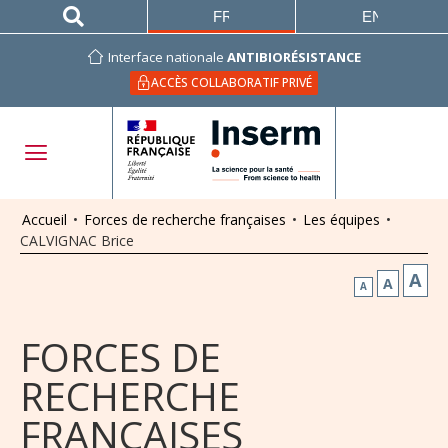
FRANÇAIS
ENGLISH
Interface nationale
ANTIBIORÉSISTANCE
ACCÈS COLLABORATIF PRIVÉ
Accueil
•
Forces de recherche françaises
•
Les équipes
•
CALVIGNAC Brice
A
A
A
FORCES DE
RECHERCHE
FRANÇAISES