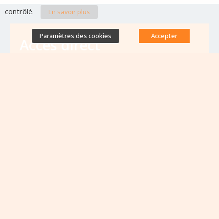
contrôlé.
En savoir plus
Paramètres des cookies
Accepter
Accès direct
Base de données des équipes
antibiorésistance
Appels à projets
Emplois & formations
Lettres d'information
Rapport Nationaux & Feuille de Route
Evènements à venir