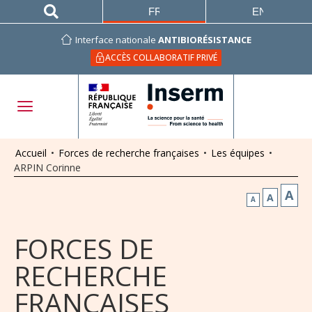
FRANÇAIS
ENGLISH
Interface nationale
ANTIBIORÉSISTANCE
ACCÈS COLLABORATIF PRIVÉ
Accueil
•
Forces de recherche françaises
•
Les équipes
•
ARPIN Corinne
A
A
A
FORCES DE
RECHERCHE
FRANÇAISES