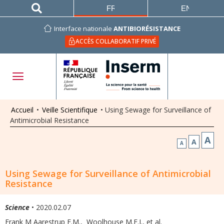
FRANÇAIS
ENGLISH
Interface nationale
ANTIBIORÉSISTANCE
ACCÈS COLLABORATIF PRIVÉ
Accueil
•
Veille Scientifique
•
Using Sewage for Surveillance of
Antimicrobial Resistance
A
A
A
Using Sewage for Surveillance of Antimicrobial
Resistance
Science
• 2020.02.07
Frank M Aarestrup F.M.
,
Woolhouse M.E.J.
,
et al.