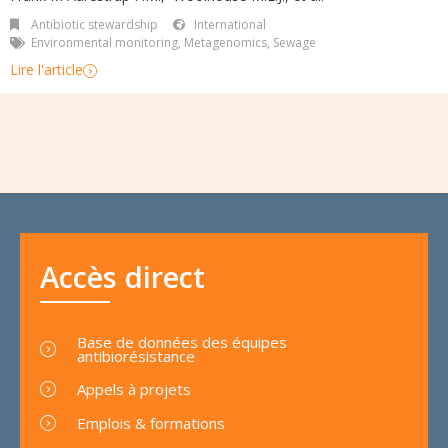
Antibiotic stewardship
International
Environmental monitoring
,
Metagenomics
,
Sewage
Lire l'article
Accès direct
Base de données des équipes
antibiorésistance
Appels à projets
Emplois & formations