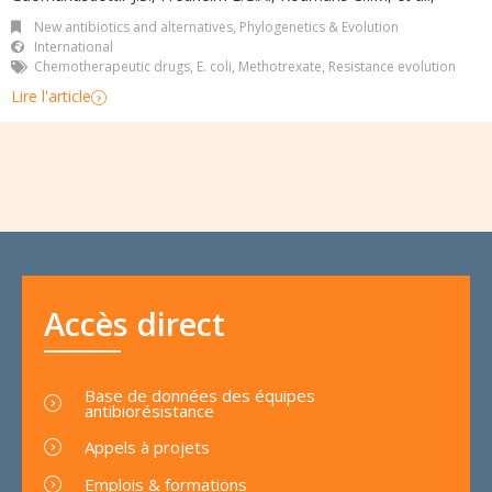
New antibiotics and alternatives
,
Phylogenetics & Evolution
International
Chemotherapeutic drugs
,
E. coli
,
Methotrexate
,
Resistance evolution
Lire l'article
Accès direct
Base de données des équipes
antibiorésistance
Appels à projets
Emplois & formations