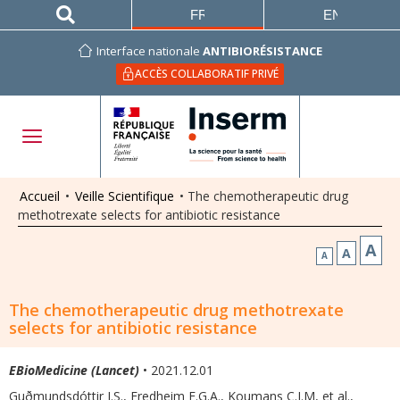
FRANÇAIS
ENGLISH
Interface nationale
ANTIBIORÉSISTANCE
ACCÈS COLLABORATIF PRIVÉ
Accueil
•
Veille Scientifique
•
The chemotherapeutic drug
methotrexate selects for antibiotic resistance
A
A
A
The chemotherapeutic drug methotrexate
selects for antibiotic resistance
EBioMedicine (Lancet)
• 2021.12.01
Guðmundsdóttir J.S., Fredheim E.G.A., Koumans C.I.M, et al.
,