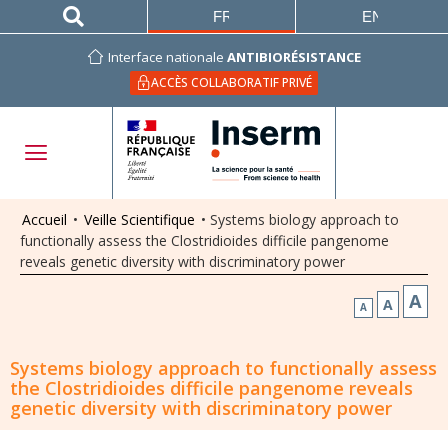
FRANÇAIS
ENGLISH
Interface nationale
ANTIBIORÉSISTANCE
ACCÈS COLLABORATIF PRIVÉ
Accueil
•
Veille Scientifique
•
Systems biology approach to
functionally assess the Clostridioides difficile pangenome
reveals genetic diversity with discriminatory power
A
A
A
Systems biology approach to functionally assess
the Clostridioides difficile pangenome reveals
genetic diversity with discriminatory power