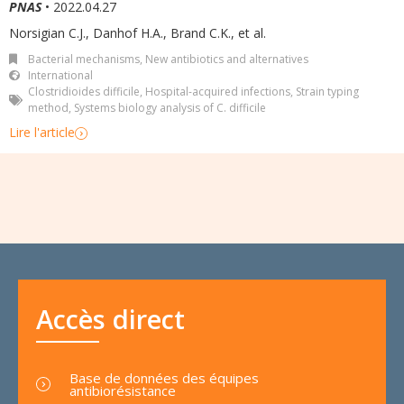
PNAS
• 2022.04.27
Norsigian C.J., Danhof H.A., Brand C.K., et al.
Bacterial mechanisms
,
New antibiotics and alternatives
International
Clostridioides difficile
,
Hospital-acquired infections
,
Strain typing
method
,
Systems biology analysis of C. difficile
Lire l'article
Accès direct
Base de données des équipes
antibiorésistance