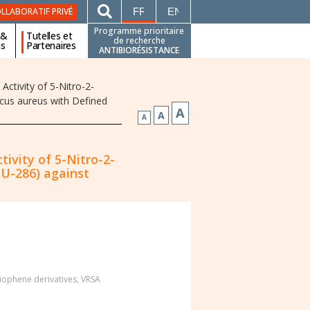
FRANÇAIS
ENGLISH
LLABORATIF PRIVÉ
Programme prioritaire
 &
Tutelles et
de recherche
ns
Partenaires
ANTIBIORÉSISTANCE
Activity of 5-Nitro-2-
cus aureus with Defined
A
A
A
tivity of 5-Nitro-2-
U-286) against
iophene derivatives
,
VRSA