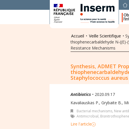
Obj
l’i
Accueil
•
Veille Scientifique
•
Sy
thiophenecarbaldehyde N-((E)-
Resistance Mechanisms
Synthesis, ADMET Proper
thiophenecarbaldehyde
Staphylococcus aureus
Antibiotics
• 2020.09.17
Kavaliauskas P.
,
Grybaite B.
,
Mi
Bacterial mechanisms
,
New antib
Antimicrobial
,
Bisnitrothiophen
Lire l'article