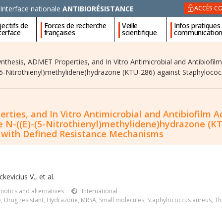
Interface nationale
ANTIBIORÉSISTANCE
ACCÈS CO
ectifs de
Forces de recherche
Veille
Infos pratiques
nterface
françaises
scientifique
communicatio
nthesis, ADMET Properties, and In Vitro Antimicrobial and Antibiofilm 
(5-Nitrothienyl)methylidene)hydrazone (KTU-286) against Staphylococ
ties, and In Vitro Antimicrobial and Antibiofilm Ac
 N-((E)-(5-Nitrothienyl)methylidene)hydrazone (KT
 with Defined Resistance Mechanisms
ckevicius V.
,
et al.
iotics and alternatives
International
e
,
Drug resistant
,
Hydrazone
,
MRSA
,
Small molecules
,
Staphylococcus aureus
,
Th