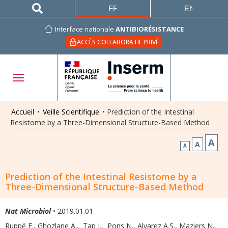
FRANÇAIS
ENGLISH
Interface nationale
ANTIBIORÉSISTANCE
ACCÈS COLLABORATIF PRIVÉ
Accueil
•
Veille Scientifique
•
Prediction of the Intestinal
Resistome by a Three-Dimensional Structure-Based Method
A
A
A
Prediction of the Intestinal Resistome by a
Three-Dimensional Structure-Based Method
Nat Microbiol
• 2019.01.01
Ruppé E.
,
Ghozlane A.
,
Tap J.
,
Pons N.
,
Alvarez A.S.
,
Maziers N.
,