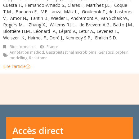
Cuesta T.
,
Hernando-Amado S.
,
Clares I.
,
Martínez J.L.
,
Coque
T.M.
,
Baquero F.
,
V.F. Lanza
,
Máiz L.
,
Goulenok T.
,
de Lastours
V.
,
Amor N.
,
Fantin B.
,
Wieder I.
,
Andremont A.
,
van Schaik W.
,
Rogers M.
,
Zhang X.
,
Willems R.J.L.
,
de Brevern A.G.
,
Batto J.M.
,
Blottière H.M.
,
Léonard P.
,
Léjard V.
,
Letur A.
,
Levenez F.
,
Weiszer K.
,
Haimet F.
,
Doré J.
,
Kennedy S.P.
,
Ehrlich S.D.
Bioinformatics
France
Annotation method
,
Gastrointestinal microbiome
,
Genetics
,
protein
modelling
,
Resistome
Lire l'article
Accès direct