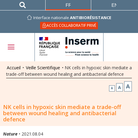
FRANÇAIS
ENGLISH
Interface nationale
ANTIBIORÉSISTANCE
ACCÈS COLLABORATIF PRIVÉ
Accueil
•
Veille Scientifique
•
NK cells in hypoxic skin mediate a
trade-off between wound healing and antibacterial defence
A
A
A
NK cells in hypoxic skin mediate a trade-off
between wound healing and antibacterial
defence
Nature
• 2021.08.04