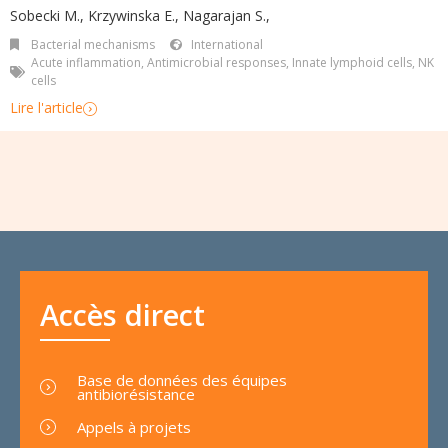
Sobecki M., Krzywinska E., Nagarajan S.,
Bacterial mechanisms
International
Acute inflammation
,
Antimicrobial responses
,
Innate lymphoid cells
,
NK
cells
Lire l'article
Accès direct
Base de données des équipes
antibiorésistance
Appels à projets