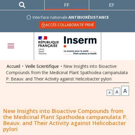
FRANÇAIS
ENGLISH
Interface nationale
ANTIBIORÉSISTANCE
ACCÈS COLLABORATIF PRIVÉ
Accueil
•
Veille Scientifique
•
New Insights into Bioactive
Compounds from the Medicinal Plant Spathodea campanulata
P. Beauv. and Their Activity against Helicobacter pylori
A
A
A
New Insights into Bioactive Compounds from
the Medicinal Plant Spathodea campanulata P.
Beauv. and Their Activity against Helicobacter
pylori