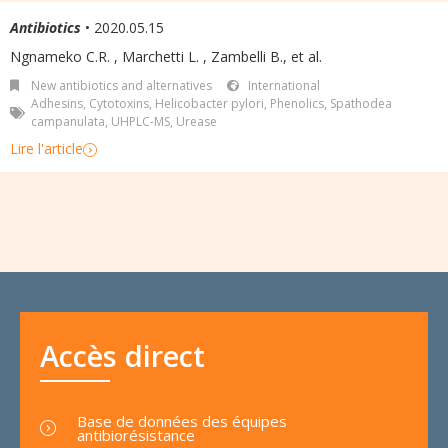
Antibiotics
• 2020.05.15
Ngnameko C.R.
,
Marchetti L.
,
Zambelli B.
,
et al.
New antibiotics and alternatives
International
Adhesins
,
Cytotoxins
,
Helicobacter pylori
,
Phenolics
,
Spathodea
campanulata
,
UHPLC-MS
,
Urease
Lire l'article
Accès direct
Base de données des équipes
antibiorésistance