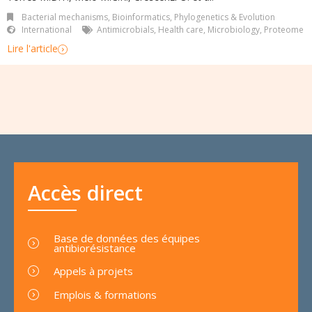
Bacterial mechanisms
,
Bioinformatics
,
Phylogenetics & Evolution
International
Antimicrobials
,
Health care
,
Microbiology
,
Proteome
Lire l'article
Accès direct
Base de données des équipes
antibiorésistance
Appels à projets
Emplois & formations