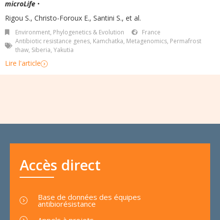
microLife
•
Rigou S., Christo-Foroux E., Santini S., et al.
Environment
,
Phylogenetics & Evolution
France
Antibiotic resistance genes
,
Kamchatka
,
Metagenomics
,
Permafrost
thaw
,
Siberia
,
Yakutia
Lire l'article
Accès direct
Base de données des équipes
antibiorésistance
Appels à projets