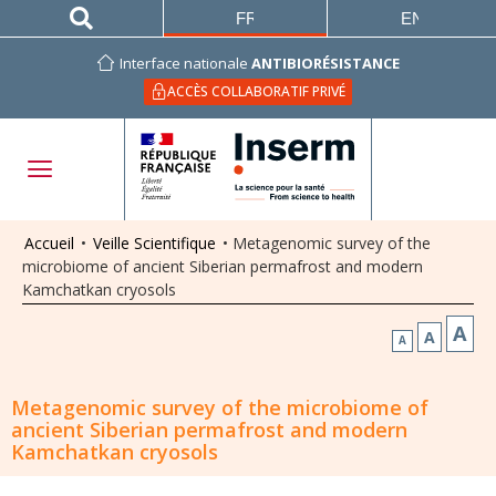
FRANÇAIS
ENGLISH
Interface nationale
ANTIBIORÉSISTANCE
ACCÈS COLLABORATIF PRIVÉ
Accueil
•
Veille Scientifique
•
Metagenomic survey of the
microbiome of ancient Siberian permafrost and modern
Kamchatkan cryosols
A
A
A
Metagenomic survey of the microbiome of
ancient Siberian permafrost and modern
Kamchatkan cryosols