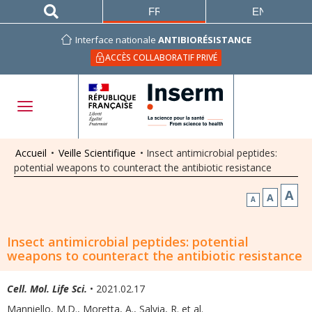
FRANÇAIS
ENGLISH
Interface nationale
ANTIBIORÉSISTANCE
ACCÈS COLLABORATIF PRIVÉ
Accueil
•
Veille Scientifique
•
Insect antimicrobial peptides:
potential weapons to counteract the antibiotic resistance
A
A
A
Insect antimicrobial peptides: potential
weapons to counteract the antibiotic resistance
Cell. Mol. Life Sci.
• 2021.02.17
Manniello, M.D., Moretta, A., Salvia, R. et al.