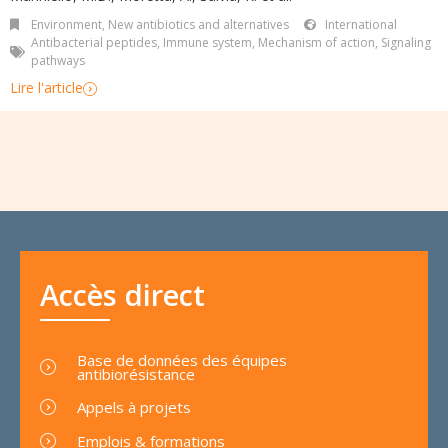
Environment
,
New antibiotics and alternatives
International
Antibacterial peptides
,
Immune system
,
Mechanism of action
,
Signaling
pathways
Lire l'article
Accès direct
Base de données des équipes
antibiorésistance
Appels à projets
Emplois & formations