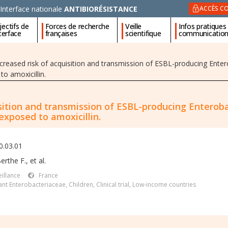
Interface nationale
ANTIBIORÉSISTANCE
ACCÈS CO
ectifs de
Forces de recherche
Veille
Infos pratiques
nterface
françaises
scientifique
communicatio
ncreased risk of acquisition and transmission of ESBL-producing Enter
o amoxicillin.
isition and transmission of ESBL-producing Enterob
exposed to amoxicillin.
0.03.01
erthe F.
,
et al.
illance
France
nt Enterobacteriaceae
,
Children
,
Clinical trial
,
Low-income countries