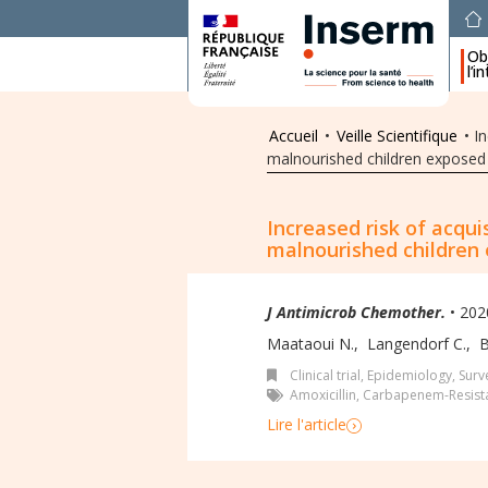
Obj
l’i
Accueil
•
Veille Scientifique
•
I
malnourished children exposed t
Increased risk of acqu
malnourished children 
J Antimicrob Chemother.
• 202
Maataoui N.
,
Langendorf C.
,
B
Clinical trial
,
Epidemiology, Surve
Amoxicillin
,
Carbapenem-Resista
Lire l'article