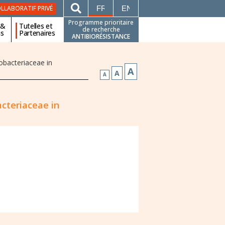
FRANÇAIS
ENGLISH
LLABORATIF PRIVÉ
Programme prioritaire
 &
Tutelles et
de recherche
ns
Partenaires
ANTIBIORÉSISTANCE
obacteriaceae in
A
A
A
acteriaceae in