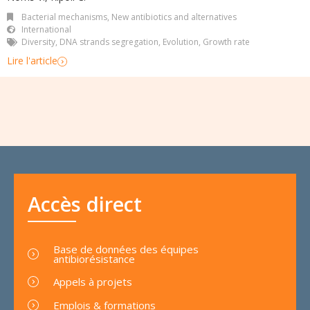
Bacterial mechanisms
,
New antibiotics and alternatives
International
Diversity
,
DNA strands segregation
,
Evolution
,
Growth rate
Lire l'article
Accès direct
Base de données des équipes
antibiorésistance
Appels à projets
Emplois & formations