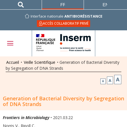
FRANÇAIS
ENGLISH
Interface nationale
ANTIBIORÉSISTANCE
ACCÈS COLLABORATIF PRIVÉ
Accueil
•
Veille Scientifique
•
Generation of Bacterial Diversity
by Segregation of DNA Strands
A
A
A
Generation of Bacterial Diversity by Segregation
of DNA Strands
Frontiers in Microbiology
• 2021.03.22
Norris V., Ripoll C.