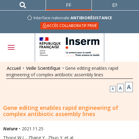
FRANÇAIS
ENGLISH
Interface nationale
ANTIBIORÉSISTANCE
ACCÈS COLLABORATIF PRIVÉ
Accueil
•
Veille Scientifique
•
Gene editing enables rapid
engineering of complex antibiotic assembly lines
A
A
A
Gene editing enables rapid engineering of
complex antibiotic assembly lines
Nature
• 2021.11.25
Thong W.L., Zhang Y., Zhuo Y. et al.