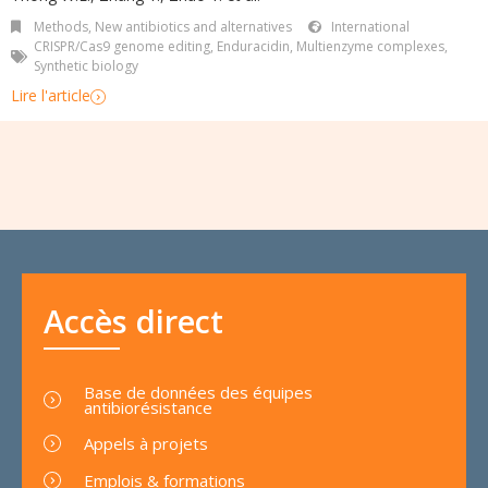
Methods
,
New antibiotics and alternatives
International
CRISPR/Cas9 genome editing
,
Enduracidin
,
Multienzyme complexes
,
Synthetic biology
Lire l'article
Accès direct
Base de données des équipes
antibiorésistance
Appels à projets
Emplois & formations