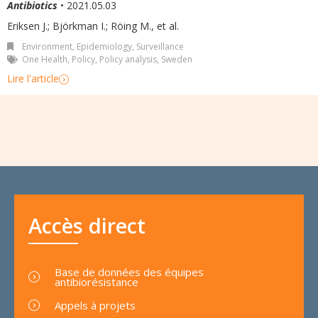
Antibiotics
• 2021.05.03
Eriksen J.; Björkman I.; Röing M., et al.
Environment
,
Epidemiology, Surveillance
One Health
,
Policy
,
Policy analysis
,
Sweden
Lire l'article
Accès direct
Base de données des équipes
antibiorésistance
Appels à projets