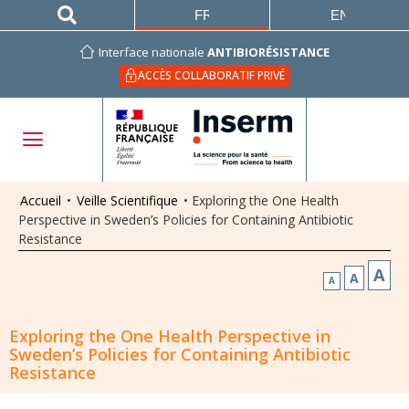
FRANÇAIS
ENGLISH
Interface nationale
ANTIBIORÉSISTANCE
ACCÈS COLLABORATIF PRIVÉ
Accueil
•
Veille Scientifique
•
Exploring the One Health
Perspective in Sweden’s Policies for Containing Antibiotic
Resistance
A
A
A
Exploring the One Health Perspective in
Sweden’s Policies for Containing Antibiotic
Resistance