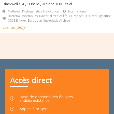
Blackwell G.A., Hunt M., Malone K.M., et al.
Methods
,
Phylogenetics & Evolution
International
Bacterial assemblies
,
Bacterial tree of life
,
COmpact Bit-sliced Signature
(COBS) index
,
European Nucleotide Archive
Lire l'article
Accès direct
Base de données des équipes
antibiorésistance
Appels à projets