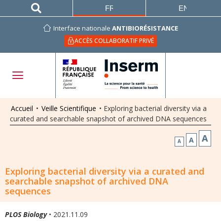
FRANÇAIS
ENGLISH
Interface nationale
ANTIBIORÉSISTANCE
ACCÈS COLLABORATIF PRIVÉ
Accueil
•
Veille Scientifique
•
Exploring bacterial diversity via a
curated and searchable snapshot of archived DNA sequences
A
A
A
Exploring bacterial diversity via a curated and
searchable snapshot of archived DNA
sequences
PLOS Biology
• 2021.11.09