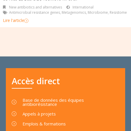
New antibiotics and alternatives
International
Antimicrobial resistance genes
,
Metagenomics
,
Microbiome
,
Resistome
Lire l'article
Accès direct
Base de données des équipes
antibiorésistance
Appels à projets
Emplois & formations