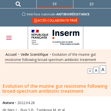
FRANÇAIS
ENGLISH
Interface nationale
ANTIBIORÉSISTANCE
ACCÈS COLLABORATIF PRIVÉ
Accueil
•
Veille Scientifique
•
Evolution of the murine gut
resistome following broad-spectrum antibiotic treatment
A
A
A
Evolution of the murine gut resistome following
broad-spectrum antibiotic treatment
Nature
• 2022.04.28
de Nies L., Busi S.B., Tsenkova M. et al.