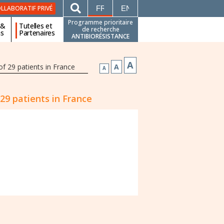
FRANÇAIS
ENGLISH
LLABORATIF PRIVÉ
Programme prioritaire
 &
Tutelles et
de recherche
ns
Partenaires
ANTIBIORÉSISTANCE
A
of 29 patients in France
A
A
 29 patients in France