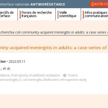
Interface nationale
ANTIBIORÉSISTANCE
ACCÈS CO
ectifs de
Forces de recherche
Veille
Infos pratiques
nterface
françaises
scientifique
communicatio
cherichia coli community-acquired meningitis in adults: a case series 
ity-acquired meningitis in adults: a case series of
tion
• 2022.05.11
, et al.
illance
,
First reports of antibiotic resistance
France
ed meningitis
,
E. coli meningitis
,
Multicentric retrospective study