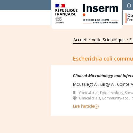
Obj
l’i
Accueil
•
Veille Scientifique
•
Es
Escherichia coli commun
Clinical Microbiology and Infec
Moussiegt A., Birgy A., Cointe A.
Clinical trial
,
Epidemiology, Surve
Clinical trials
,
Community-acquir
Lire l'article