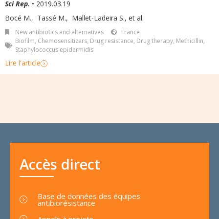
Sci Rep.
• 2019.03.19
Bocé M.
,
Tassé M.
,
Mallet-Ladeira S.
,
et al.
New antibiotics and alternatives
France
Biofilm
,
Chemosensitizers
,
Drug resistance
,
Drug therapy
,
Methicillin
,
Staphylococcus epidermidis
Lire l'article
Accès direct
Base de données des équipes
antibiorésistance
Appels à projets