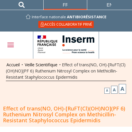
FRANÇAIS
ENGLISH
Interface nationale
ANTIBIORÉSISTANCE
ACCÈS COLLABORATIF PRIVÉ
Accueil
•
Veille Scientifique
•
Effect of trans(NO, OH)-[RuFT(Cl)
(OH)NO](PF 6) Ruthenium Nitrosyl Complex on Methicillin-
Resistant Staphylococcus Epidermidis
A
A
A
Effect of trans(NO, OH)-[RuFT(Cl)(OH)NO](PF 6)
Ruthenium Nitrosyl Complex on Methicillin-
Resistant Staphylococcus Epidermidis