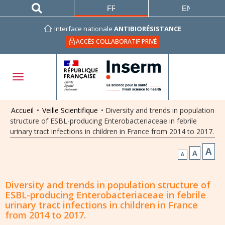
FRANÇAIS
ENGLISH
Interface nationale
ANTIBIORÉSISTANCE
ACCÈS COLLABORATIF PRIVÉ
Accueil
•
Veille Scientifique
•
Diversity and trends in population
structure of ESBL-producing Enterobacteriaceae in febrile
urinary tract infections in children in France from 2014 to 2017.
A
A
A
Diversity and trends in population structure of
ESBL-producing Enterobacteriaceae in febrile
urinary tract infections in children in France
from 2014 to 2017.