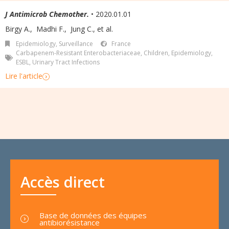
J Antimicrob Chemother.
• 2020.01.01
Birgy A.
,
Madhi F.
,
Jung C.
,
et al.
Epidemiology, Surveillance
France
Carbapenem-Resistant Enterobacteriaceae
,
Children
,
Epidemiology
,
ESBL
,
Urinary Tract Infections
Lire l'article
Accès direct
Base de données des équipes
antibiorésistance