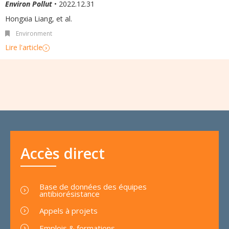
Environ Pollut
• 2022.12.31
Hongxia Liang
,
et al.
Environment
Lire l'article
Accès direct
Base de données des équipes
antibiorésistance
Appels à projets
Emplois & formations