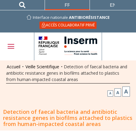
FRANÇAIS
ENGLISH
Interface nationale
ANTIBIORÉSISTANCE
ACCÈS COLLABORATIF PRIVÉ
Accueil
•
Veille Scientifique
•
Detection of faecal bacteria and
antibiotic resistance genes in biofilms attached to plastics
from human-impacted coastal areas
A
A
A
Detection of faecal bacteria and antibiotic
resistance genes in biofilms attached to plastics
from human-impacted coastal areas