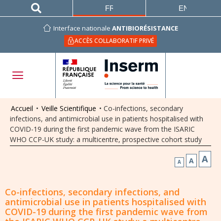
FRANÇAIS
ENGLISH
Interface nationale
ANTIBIORÉSISTANCE
ACCÈS COLLABORATIF PRIVÉ
Accueil
•
Veille Scientifique
•
Co-infections, secondary
infections, and antimicrobial use in patients hospitalised with
COVID-19 during the first pandemic wave from the ISARIC
WHO CCP-UK study: a multicentre, prospective cohort study
A
A
A
Co-infections, secondary infections, and
antimicrobial use in patients hospitalised with
COVID-19 during the first pandemic wave from