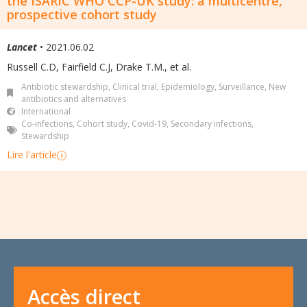
the ISARIC WHO CCP-UK study: a multicentre,
prospective cohort study
Lancet
• 2021.06.02
Russell C.D, Fairfield C.J, Drake T.M., et al.
Antibiotic stewardship
,
Clinical trial
,
Epidemiology, Surveillance
,
New
antibiotics and alternatives
International
Co-infections
,
Cohort study
,
Covid-19
,
Secondary infections
,
Stewardship
Lire l'article
Accès direct