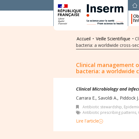
Obj
l’i
Accueil
•
Veille Scientifique
•
C
bacteria: a worldwide cross-sec
Clinical management o
bacteria: a worldwide 
Clinical Microbiology and Infec
Carrara E., Savoldi A., Piddock J.V
Antibiotic stewardship
,
Epidemio
Antibiotic prescribing patterns
,
Lire l'article