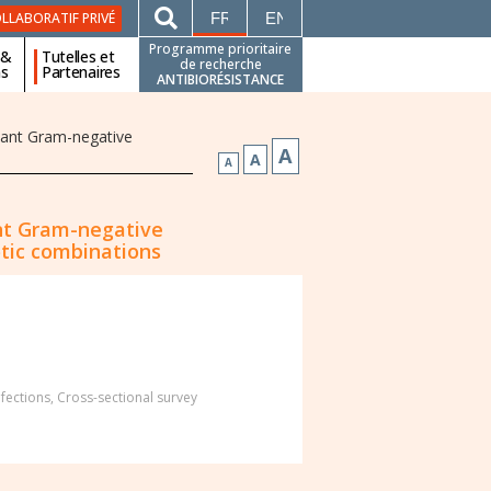
FRANÇAIS
ENGLISH
LLABORATIF PRIVÉ
Programme prioritaire
 &
Tutelles et
de recherche
ns
Partenaires
ANTIBIORÉSISTANCE
tant Gram-negative
A
A
A
nt Gram-negative
otic combinations
fections
,
Cross-sectional survey