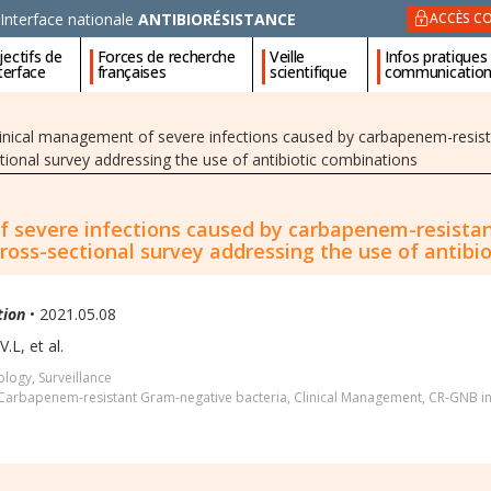
Interface nationale
ANTIBIORÉSISTANCE
ACCÈS CO
ectifs de
Forces de recherche
Veille
Infos pratiques
nterface
françaises
scientifique
communicatio
linical management of severe infections caused by carbapenem-resis
tional survey addressing the use of antibiotic combinations
f severe infections caused by carbapenem-resista
cross-sectional survey addressing the use of antibi
tion
• 2021.05.08
.L, et al.
logy, Surveillance
Carbapenem-resistant Gram-negative bacteria
,
Clinical Management
,
CR-GNB in