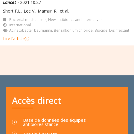
Lancet
• 2021.10.27
Short F.L., Lee V., Mamun R., et al.
Bacterial mechanisms
,
New antibiotics and alternatives
International
Acinetobacter baumannii
,
Benzalkonium chloride
,
Biocide
,
Disinfectant
Lire l'article
Accès direct
Base de données des équipes
antibiorésistance
Appels à projets