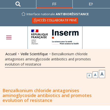
FRANÇAIS
ENGLISH
Interface nationale
ANTIBIORÉSISTANCE
ACCÈS COLLABORATIF PRIVÉ
Accueil
•
Veille Scientifique
•
Benzalkonium chloride
antagonises aminoglycoside antibiotics and promotes
evolution of resistance
A
A
A
Benzalkonium chloride antagonises
aminoglycoside antibiotics and promotes
evolution of resistance