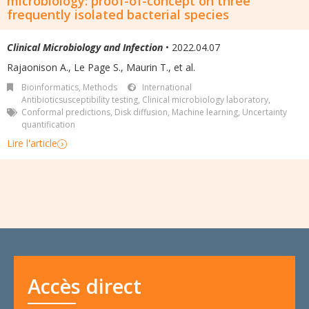
microbiology: proof-of-concept on three
frequently isolated bacterial species
Clinical Microbiology and Infection
• 2022.04.07
Rajaonison A., Le Page S., Maurin T., et al.
Bioinformatics
,
Methods
International
Antibioticsusceptibility testing
,
Clinical microbiology laboratory
,
Conformal predictions
,
Disk diffusion
,
Machine learning
,
Uncertainty
quantification
Lire l'article
Accès direct