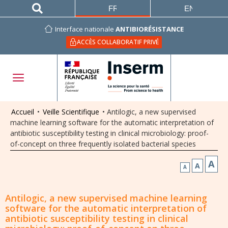
FRANÇAIS
ENGLISH
Interface nationale
ANTIBIORÉSISTANCE
ACCÈS COLLABORATIF PRIVÉ
Accueil
•
Veille Scientifique
•
Antilogic, a new supervised
machine learning software for the automatic interpretation of
antibiotic susceptibility testing in clinical microbiology: proof-
of-concept on three frequently isolated bacterial species
A
A
A
Antilogic, a new supervised machine learning
software for the automatic interpretation of
antibiotic susceptibility testing in clinical