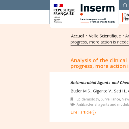
Obj
l’i
Accueil
•
Veille Scientifique
•
An
progress, more action is need
Analysis of the clinical
progress, more action 
Antimicrobial Agents and Che
Butler M.S., Gigante V., Sati H., e
Epidemiology, Surveillance
,
New 
Antibacterial agents and modul
Lire l'article