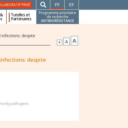
FRANÇAIS
ENGLISH
LLABORATIF PRIVÉ
Programme prioritaire
 &
Tutelles et
de recherche
ns
Partenaires
ANTIBIORÉSISTANCE
l infections: despite
A
A
A
 infections: despite
iority pathogens