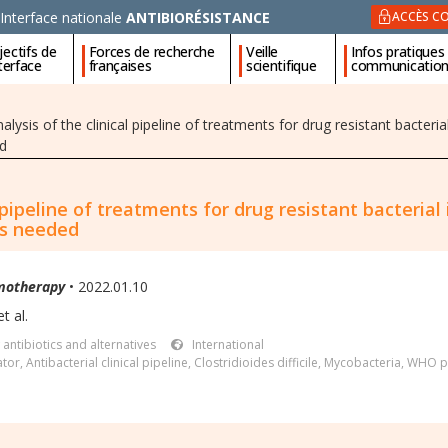
Interface nationale
ANTIBIORÉSISTANCE
ACCÈS CO
ectifs de
Forces de recherche
Veille
Infos pratiques
nterface
françaises
scientifique
communicatio
alysis of the clinical pipeline of treatments for drug resistant bacteria
ed
 pipeline of treatments for drug resistant bacterial
is needed
motherapy
• 2022.01.10
t al.
antibiotics and alternatives
International
ator
,
Antibacterial clinical pipeline
,
Clostridioides difficile
,
Mycobacteria
,
WHO pr