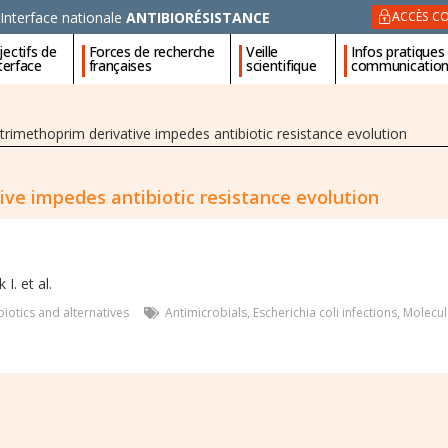
Interface nationale
ANTIBIORÉSISTANCE
ACCÈS CO
ectifs de
Forces de recherche
Veille
Infos pratiques
nterface
françaises
scientifique
communicatio
trimethoprim derivative impedes antibiotic resistance evolution
ive impedes antibiotic resistance evolution
I. et al.
iotics and alternatives
Antimicrobials
,
Escherichia coli infections
,
Molecul