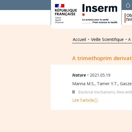
Obj
l’i
Accueil
•
Veille Scientifique
•
A 
A trimethoprim derivat
Nature
• 2021.05.19
Manna M.S., Tamer Y.T., Gaszek 
Bacterial mechanisms
,
New antib
Lire l'article