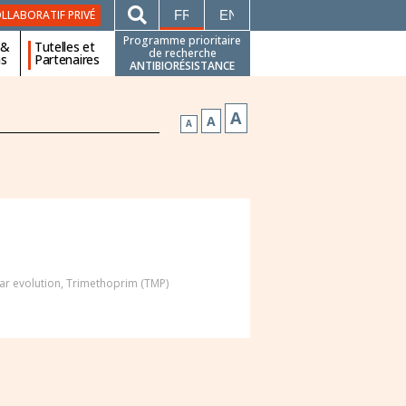
FRANÇAIS
ENGLISH
LLABORATIF PRIVÉ
Programme prioritaire
 &
Tutelles et
de recherche
ns
Partenaires
ANTIBIORÉSISTANCE
A
A
A
ar evolution
,
Trimethoprim (TMP)